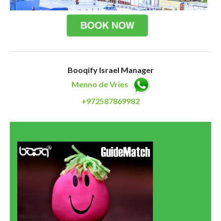
Booqify Israel Manager
Menno de Vries
+972587869982