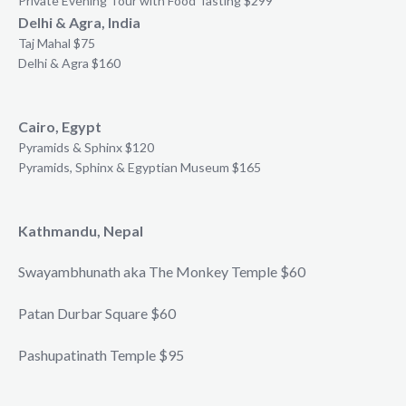
Private Evening Tour with Food Tasting $299
Delhi & Agra, India
Taj Mahal $75
Delhi & Agra $160
Cairo, Egypt
Pyramids & Sphinx $120
Pyramids, Sphinx & Egyptian Museum $165
Kathmandu, Nepal
Swayambhunath aka The Monkey Temple $60
Patan Durbar Square $60
Pashupatinath Temple $95