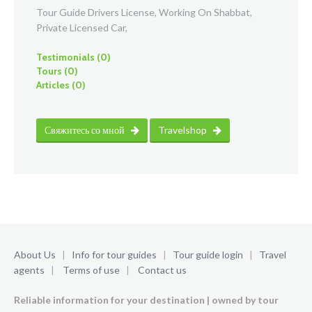
Tour Guide Drivers License, Working On Shabbat,
Private Licensed Car,
Testimonials (0)
Tours (0)
Articles (0)
Свяжитесь со мной
Travelshop
About Us
|
Info for tour guides
|
Tour guide login
|
Travel
agents
|
Terms of use
|
Contact us
Reliable information for your destination | owned by tour